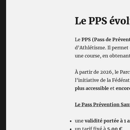
Le PPS évo
Le
PPS (Pass de Préven
d’Athlétisme. Il permet d
une course, en obtenant
À partir de 2026, le Par
l’initiative de la Fédér
plus accessible
et
encore
Le Pass Prévention Sant
une
validité portée à 1 
un tarif fixé à
5,00 €
,