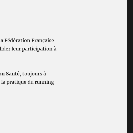
la Fédération Française
ider leur participation à
on Santé
, toujours à
e la pratique du running